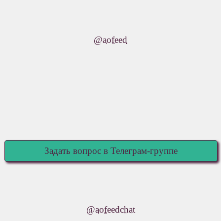
@aofeed
Задать вопрос в Телеграм-группе
@aofeedchat