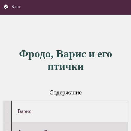
🏠
Блог
Фродо, Варис и его
птички
Содержание
Варис